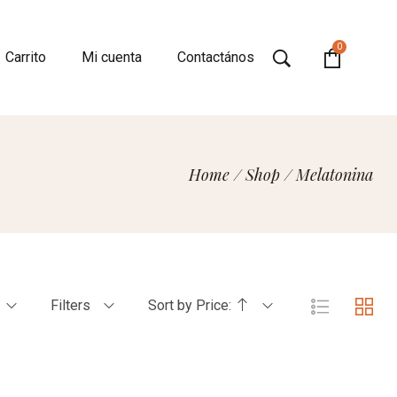
0
Carrito
Mi cuenta
Contactános
Home
/
Shop
/
Melatonina
Filters
Sort by Price: